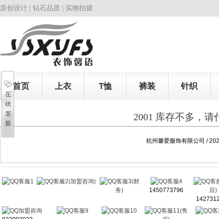
原创设计 | 钻石品质 | 实物拍摄
首页
上衣
T恤
裤装
针织
2001 库存不多，
杭州馨爱服饰有限公司 / 2025
客服1
客服2(加盟咨询)
客服3(财
客服4
客
务)
1450773796
后)
142731
加盟咨询
客服9
客服10
客服11(售
客