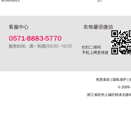
923003023
后)
客服中心
衣饰馨语微信
扫扫二维码
手机上网更便捷
免责条款
|
隐私保护
|
© 20
浙江省杭州上城区秋涛北路81号新城市