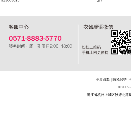
923003023
后)
客服中心
衣饰馨语微信
扫扫二维码
手机上网更便捷
免责条款
|
隐私保护
|
© 20
浙江省杭州上城区秋涛北路81号新城市