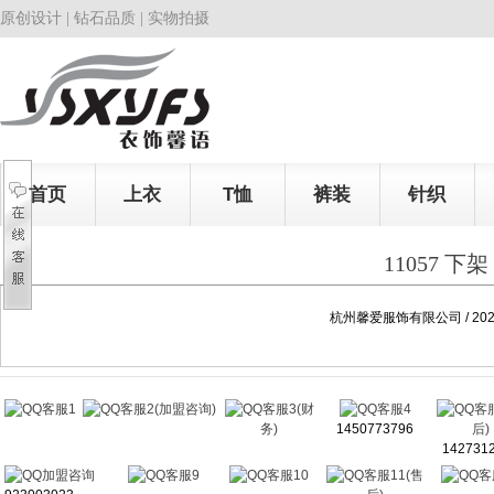
原创设计 | 钻石品质 | 实物拍摄
首页
上衣
T恤
裤装
针织
11057 下架
杭州馨爱服饰有限公司 / 2025
客服1
客服2(加盟咨询)
客服3(财
客服4
客
务)
1450773796
后)
142731
加盟咨询
客服9
客服10
客服11(售
客