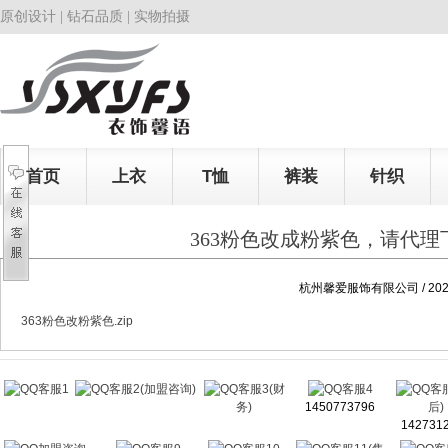
原创设计 | 钻石品质 | 实物拍摄
首页
上衣
T恤
裤装
针织
363粉色改成粉紫色，请代
杭州馨爱服饰有限公司 / 2025
363粉色改粉紫色.zip
客服1
客服2(加盟咨询)
客服3(财
客服4
客
务)
1450773796
后)
142731