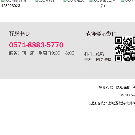
加盟咨询
客服9
客服10
客服11(售
客
923003023
后)
客服中心
衣饰馨语微信
扫扫二维码
手机上网更便捷
免责条款
|
隐私保护
|
© 20
浙江省杭州上城区秋涛北路81号新城市