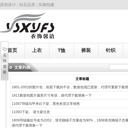
原创设计 | 钻石品质 | 实物拍摄
首页
上衣
T恤
裤装
针织
文章列表
文章标题
1801-2052的图片包，前面下载的不全，数据包现已更新，代理可重新下载
1811数据包图片裁剪尺寸有误，请代理下载替换一下
11067羽绒马甲米白下架，黑色有货正常销售
11093下架。 请大家注意
1809羽绒服款号改为2052，填充物绒子含量改为90%，1808填充物绒子含
请代理下载替换一下