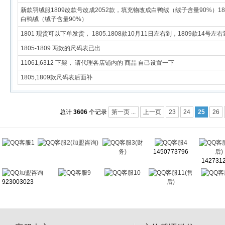
新款羽绒服1809改款号改成2052款，填充物改成白鸭绒（绒子含量90%）1
白鸭绒（绒子含量90%）
1801 现货可以下单发货， 1805.1808款10月11日左右到，1809款14号左
1805-1809 两款的尺码表已出
11061,6312 下架， 请代理各店铺内的 商品 自己设置一下
1805,1809款尺码表后面补
总计
3606
个记录
第一页 ...
上一页
23
24
25
26
客服1
客服2(加盟咨询)
客服3(财
客服4
客
务)
1450773796
后)
142731
加盟咨询
客服9
客服10
客服11(售
客
923003023
后)