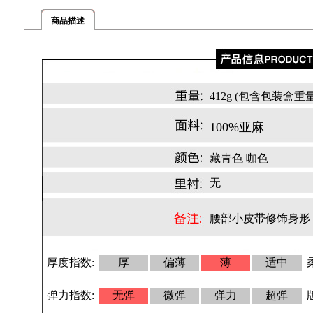
商品描述
412g (包含包装盒重量
100%亚麻
藏青色 咖色
无
腰部小皮带修饰身形
厚度指数:
厚
偏薄
薄
适中
弹力指数:
无弹
微弹
弹力
超弹