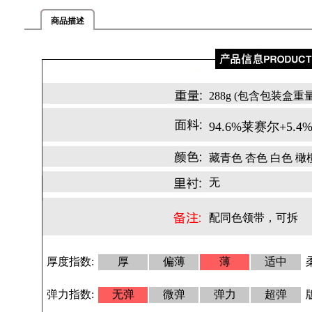
商品描述
288g (包含包装盒重量
94.6%莱赛尔+5.4
藏青色 杏色 白色 橄
无
配同色领带，可拆
厚度指数:
厚
偏薄
薄
适中
弹力指数:
无弹
微弹
弹力
超弹