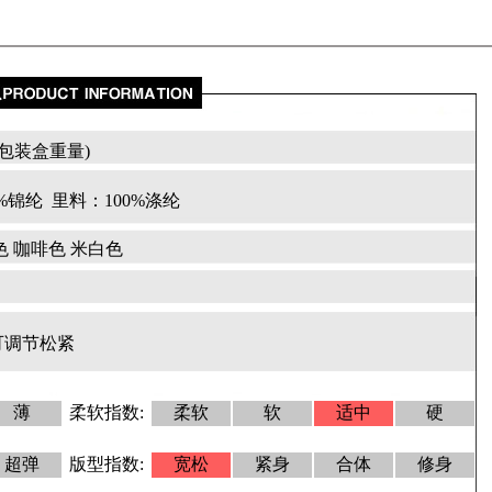
包含包装盒重量)
5%锦纶
里料：100%涤纶
色 咖啡色 米白色
可调节松紧
薄
柔软指数:
柔软
软
适中
硬
超弹
版型指数:
宽松
紧身
合体
修身