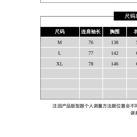
尺码
连肩袖长
胸围
M
76
138
L
77
142
XL
78
146