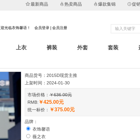
最新商品
热卖商品
爆款集锦
促
欢迎光临衣饰馨语！
会员登录
|
会员注册
上衣
裤装
外套
套装
商品货号：2015D现货主推
上架时间：2024-01-30
市场价格：
￥636.00元
￥425.00元
RMB:
￥375.00元
统一标价：
品牌：
衣饰馨语
薇之衣