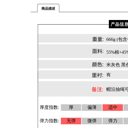
商品描述
666g (
55%棉+4
米灰色 黑
有
帽沿抽绳
厚度指数:
厚
偏薄
适中
弹力指数:
无弹
微弹
弹力