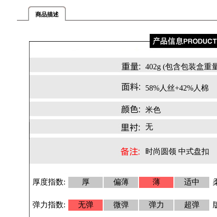
商品描述
402g (包含包装盒重量
58%人丝+42%人棉
米色
无
时尚圆领 中式盘扣
厚度指数:
厚
偏薄
薄
适中
弹力指数:
无弹
微弹
弹力
超弹