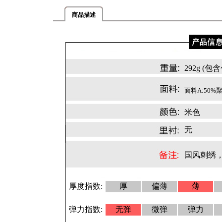
商品描述
292g (
面料A:50%
米色
无
国风刺绣
厚度指数:
厚
偏薄
薄
弹力指数:
无弹
微弹
弹力