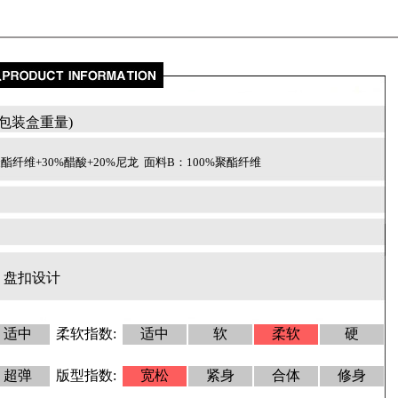
包含包装盒重量)
聚酯纤维
+30%醋酸+20%尼龙 面料B：100%聚酯纤维
，盘扣设计
适中
柔软指数:
适中
软
柔软
硬
超弹
版型指数:
宽松
紧身
合体
修身