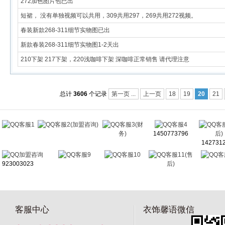
272加色图片包已出
短裙， 没有单独视频可以共用，309共用297，269共用272视频。
春装新款268-311细节实物图已出
新款春装268-311细节实物图1-2天出
210下架 217下架，220浅咖啡下架 深咖啡正常销售 请代理注意
总计
3606
个记录
第一页 ...
上一页
18
19
20
21
客服1
客服2(加盟咨询)
客服3(财
客服4
客
务)
1450773796
后)
142731
加盟咨询
客服9
客服10
客服11(售
客
923003023
后)
客服中心
衣饰馨语微信