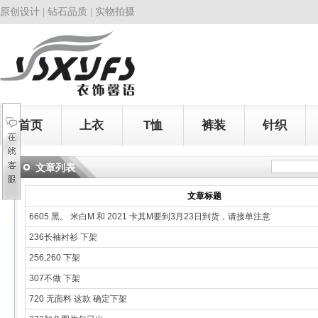
原创设计 | 钻石品质 | 实物拍摄
首页
上衣
T恤
裤装
针织
文章列表
文章标题
6605 黑。 米白M 和 2021 卡其M要到3月23日到货，请接单注意
236长袖衬衫 下架
256,260 下架
307不做 下架
720 无面料 这款 确定下架