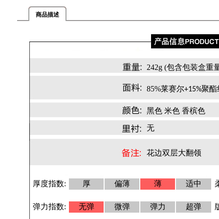
商品描述
242g (包含包装盒重量
85%莱赛尔
聚酯
+15%
黑色 米色 香槟色
无
花边双层大翻领
厚度指数:
厚
偏薄
薄
适中
弹力指数:
无弹
微弹
弹力
超弹